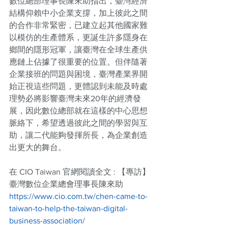
數位總部理事長陳來助指出，臺灣經濟
結構仰賴中小企業支撐，加上彼此之間
的合作非常緊密，已建立起其他國家難
以模仿的生產體系，更誕生許多隱身在
鄉間的隱形冠軍，讓臺灣在全球生產供
應鏈上佔據了很重要的位置。但伴隨著
企業接班的問題與困境，臺灣產業界開
始正視這些問題，更體認到未能及時處
理勢必將影響臺灣未來20年的經濟發
展，因此數位總部就在這樣的中心思想
脈絡下，希望透過彼此之間的學習與互
助，讓二代能夠發揮所長，為企業創造
出更大的舞台。
在 CIO Taiwan 官網閱讀全文 : 【專訪】
臺灣數位企業總會理事長陳來助 
https://www.cio.com.tw/chen-came-to-
taiwan-to-help-the-taiwan-digital-
business-association/