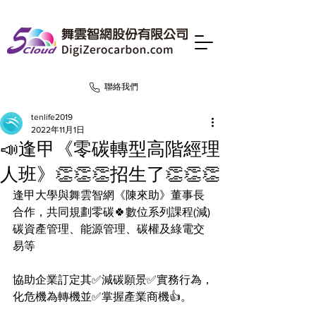
聯絡我們
tenlife2019
2022年11月1日
📣逢甲《零碳轉型高階經理
人班》👏👏👏招生了👏👏👏
逢甲大學與舞雲智網《陳來助》董事長
合作，共同規劃零碳🍀數位系列課程(減)
碳資產管理、能源管理、碳權及綠電交
易等
協助企業訂定其✅減碳願景✅實務行為，
化危機為轉機並✅掌握產業商機👍。