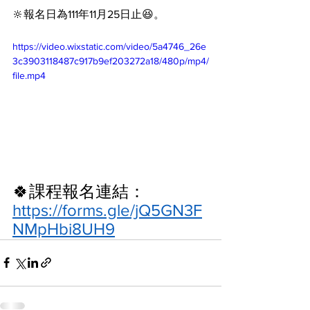
🔆報名日為111年11月25日止😆。
https://video.wixstatic.com/video/5a4746_26e
3c3903118487c917b9ef203272a18/480p/mp4/
file.mp4
🍀課程報名連結：
https://forms.gle/jQ5GN3F
NMpHbi8UH9