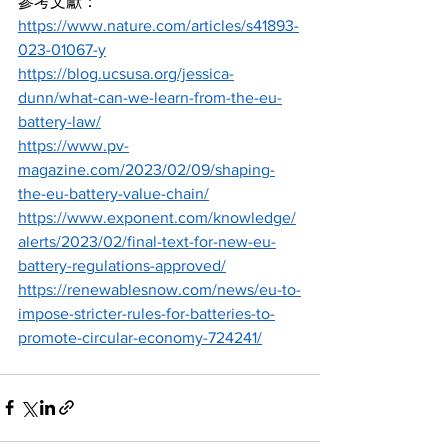
參考文獻：
https://www.nature.com/articles/s41893-
023-01067-y
https://blog.ucsusa.org/jessica-
dunn/what-can-we-learn-from-the-eu-
battery-law/
https://www.pv-
magazine.com/2023/02/09/shaping-
the-eu-battery-value-chain/
https://www.exponent.com/knowledge/
alerts/2023/02/final-text-for-new-eu-
battery-regulations-approved/
https://renewablesnow.com/news/eu-to-
impose-stricter-rules-for-batteries-to-
promote-circular-economy-724241/