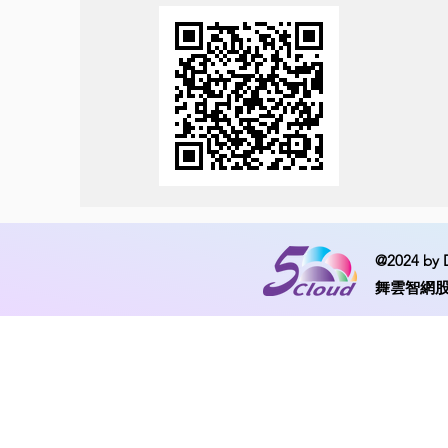
@2024 by 
舞雲智網