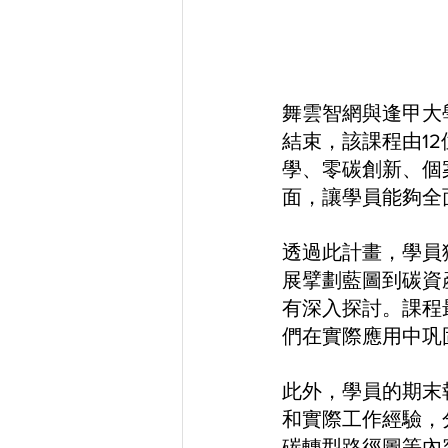
舞雲智網與逢甲大
結束，該課程由1
學、零碳創新、個
面，讓學員能夠全
透過此計畫，學員
展擘劃藍圖到碳資
有深入探討。課程
們在實際應用中巩
此外，學員的期末
和實際工作經驗，
碳轉型路徑圖等內