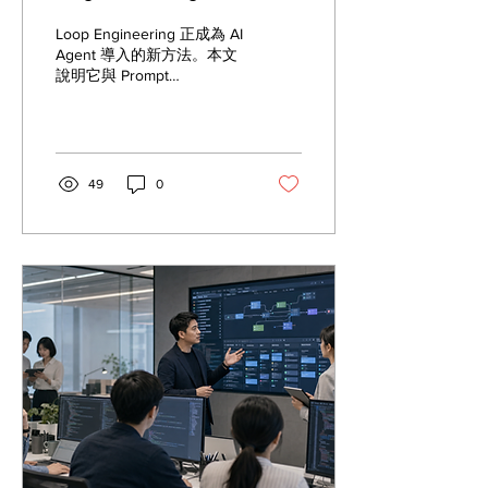
Engineering：企業
Loop Engineering 正成為 AI
AI 導入的下一個管理課
Agent 導入的新方法。本文
說明它與 Prompt
題
Engineering 的差異、企業
適用場景、導入步驟與治理
風險。
49
0