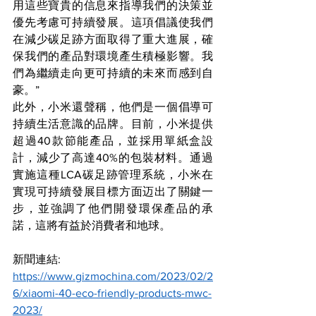
用這些寶貴的信息來指導我們的決策並
優先考慮可持續發展。這項倡議使我們
在減少碳足跡方面取得了重大進展，確
保我們的產品對環境產生積極影響。我
們為繼續走向更可持續的未來而感到自
豪。”
此外，小米還聲稱，他們是一個倡導可
持續生活意識的品牌。目前，小米提供
超過40款節能產品，並採用單紙盒設
計，減少了高達40%的包裝材料。通過
實施這種LCA碳足跡管理系統，小米在
實現可持續發展目標方面迈出了關鍵一
步，並強調了他們開發環保產品的承
諾，這將有益於消費者和地球。
新聞連結:
https://www.gizmochina.com/2023/02/2
6/xiaomi-40-eco-friendly-products-mwc-
2023/