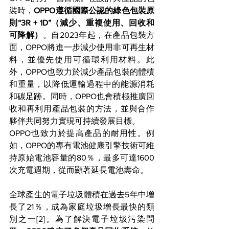
裝時，
OPPO遵循國際公認的綠色包裝原
則“3R + 1D”（減少、重複使用、回收和
可降解）
。自2023年起，在產品包裝方
面，OPPO將進一步減少使用非可再生材
料，並優先使用可循環利用材料。此
外，OPPO也致力於減少產品包裝的體積
和重量，以降低運輸過程中的能源消耗
和碳足跡。同時，OPPO也會積極推廣回
收和再利用產品包裝的方法，並與合作
夥伴共同努力實現可持續發展目標。
OPPO也致力於提高產品的耐用性。例
如，OPPO的專有電池健康引擎技術可維
持原始電池容量的80％，最多可達1600
次充電週期，從而顯著延長電池壽命。
全球產生的電子垃圾體積在過去5年中增
長了21％，成為家庭垃圾增長最快的類
別之一[2]。為了解決電子垃圾污染問