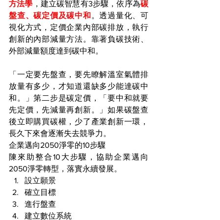
方法學
，建立碳智慧有3步驟，依序為
碳
盤查、碳定價及碳中和
。透過量化、可
視化方式，定價企業內部碳排放，執行
創新的內部減量方法。靠著負碳技術、
外部減量額度達到碳中和。
「一定要先盤查，要先瞭解溫室氣體排
放量有多少，才知道還缺多少能達碳中
和。」第二步是碳定價，「要中和就要
先定價，先減量再創新。」如果碳盤查
後立即購買碳權，少了產業創新一環，
長久下來會逐漸失去競爭力。
企業邁向2050淨零的10步驟
陳來助整合10大步驟，協助企業邁向
2050淨零轉型，落實永續發展。
設立願景
確立目標
進行盤查
建立數位系統