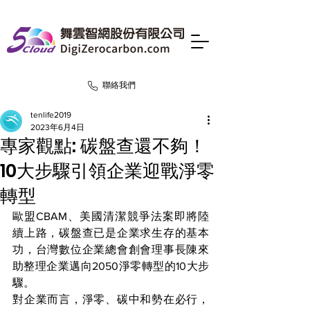
聯絡我們
tenlife2019
2023年6月4日
專家觀點: 碳盤查還不夠！
10大步驟引領企業迎戰淨零
轉型
歐盟CBAM、美國清潔競爭法案即將陸
續上路，碳盤查已是企業求生存的基本
功，台灣數位企業總會創會理事長陳來
助整理企業邁向2050淨零轉型的10大步
驟。
對企業而言，淨零、碳中和勢在必行，