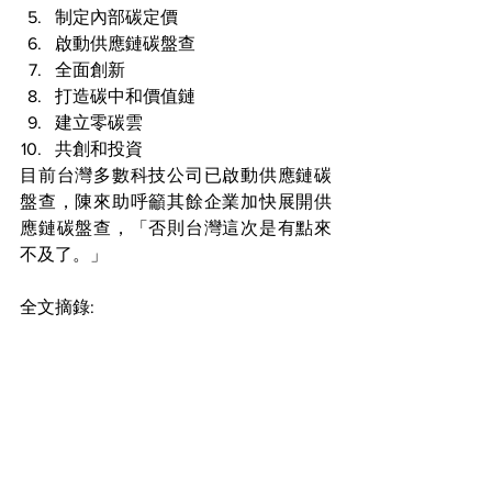
制定內部碳定價
啟動供應鏈碳盤查
全面創新
打造碳中和價值鏈
建立零碳雲
共創和投資
目前台灣多數科技公司已啟動供應鏈碳
盤查，陳來助呼籲其餘企業加快展開供
應鏈碳盤查，「否則台灣這次是有點來
不及了。」
全文摘錄:
本文摘錄自《元智大學 X 遠見ESG永續
領航課程：ESG實踐與創新》課程重點
內容。
https://esg.gvm.com.tw/article/28136