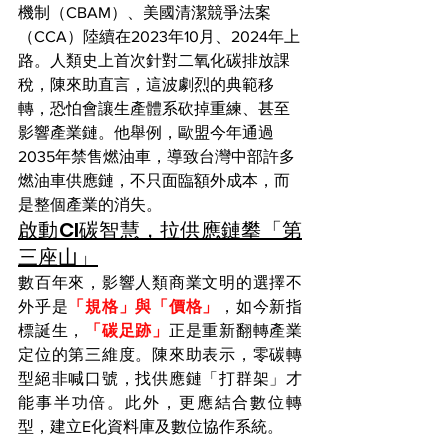
機制（CBAM）、美國清潔競爭法案
（CCA）陸續在2023年10月、2024年上
路。人類史上首次針對二氧化碳排放課
稅，陳來助直言，這波劇烈的典範移
轉，恐怕會讓生產體系砍掉重練、甚至
影響產業鏈。他舉例，歐盟今年通過
2035年禁售燃油車，導致台灣中部許多
燃油車供應鏈，不只面臨額外成本，而
是整個產業的消失。
啟動CI碳智慧，拉供應鏈攀「第
三座山」
數百年來，影響人類商業文明的選擇不
外乎是
「規格」與「價格」
，如今新指
標誕生，
「碳足跡」
正是重新翻轉產業
定位的第三維度。陳來助表示，零碳轉
型絕非喊口號，找供應鏈「打群架」才
能事半功倍。此外，更應結合數位轉
型，建立E化資料庫及數位協作系統。