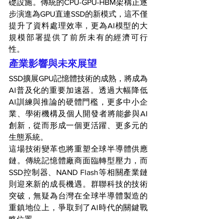
礎設施。傳統的CPU-GPU-HBM架構正逐
步演進為GPU直連SSD的新模式，這不僅
提升了資料處理效率，更為AI模型的大
規模部署提供了前所未有的經濟可行
性。
產業影響與未來展望
SSD擴展GPU記憶體技術的成熟，將成為
AI普及化的重要加速器。透過大幅降低
AI訓練與推論的硬體門檻，更多中小企
業、學術機構及個人開發者將能參與AI
創新，從而形成一個更活躍、更多元的
生態系統。
這場技術變革也將重塑全球半導體供應
鏈。傳統記憶體廠商面臨轉型壓力，而
SSD控制器、NAND Flash等相關產業鏈
則迎來新的成長機遇。群聯科技的技術
突破，無疑為台灣在全球半導體製造的
重鎮地位上，爭取到了AI時代的關鍵戰