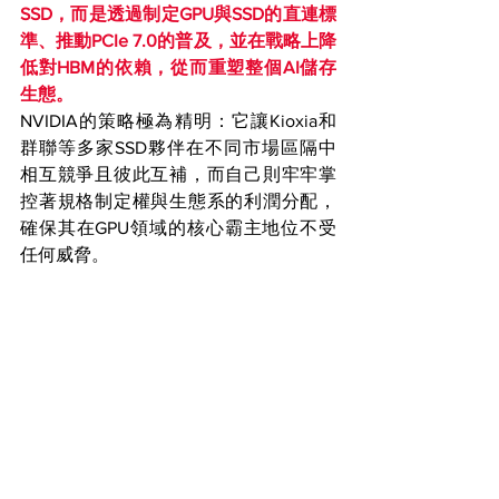
SSD，而是透過制定GPU與SSD的直連標
準、推動PCIe 7.0的普及，並在戰略上降
低對HBM的依賴，從而重塑整個AI儲存
生態。
NVIDIA的策略極為精明：它讓Kioxia和
群聯等多家SSD夥伴在不同市場區隔中
相互競爭且彼此互補，而自己則牢牢掌
控著規格制定權與生態系的利潤分配，
確保其在GPU領域的核心霸主地位不受
任何威脅。