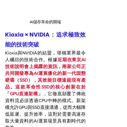
AI儲存革命的開端
Kioxia × NVIDIA：追求極致效
能的技術突破
Kioxia與NVIDIA的結盟，堪稱業界最令
人矚目的技術合作。根據
近期在東京AI
技術說明會上揭露的資訊，兩家公司正
共同開發專為AI運算優化的新一代固態
硬碟（SSD），其效能目標遠超現有產
品。這款革命性SSD的核心創新在於
「GPU直連架構」
，它徹底顛覆了傳統
資料流必須透過CPU中轉的模式。新架
構允許GPU與SSD直接溝通，從而大幅降
低延遲、提升效率，這對於需要高速存
取大量資料的AI運算場景具有劃時代的