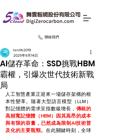
聯絡我們
tenlife2019
2025年9月14日
AI儲存革命：SSD挑戰HBM
霸權，引爆次世代技術新戰
局
人工智慧產業正迎來一場儲存架構的根
本性變革。隨著大型語言模型（LLM）
對記憶體的需求呈指數級增長，
傳統的
高頻寬記憶體（HBM）因其高昂的成本
與有限的容量，已然成為限制AI技術普
及化的主要瓶頸。
在此關鍵時刻，全球