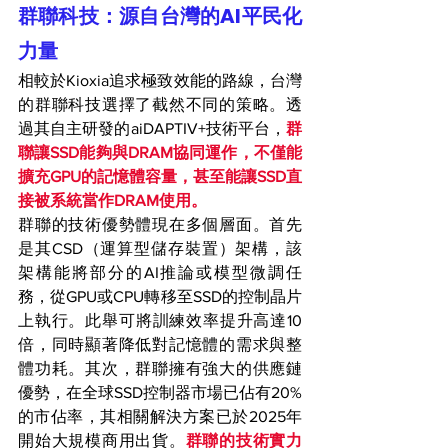
群聯科技：源自台灣的AI平民化
力量
相較於Kioxia追求極致效能的路線，台灣
的群聯科技選擇了截然不同的策略。透
過其自主研發的aiDAPTIV+技術平台，
群
聯讓SSD能夠與DRAM協同運作，不僅能
擴充GPU的記憶體容量，甚至能讓SSD直
接被系統當作DRAM使用。
群聯的技術優勢體現在多個層面。首先
是其CSD（運算型儲存裝置）架構，該
架構能將部分的AI推論或模型微調任
務，從GPU或CPU轉移至SSD的控制晶片
上執行。此舉可將訓練效率提升高達10
倍，同時顯著降低對記憶體的需求與整
體功耗。其次，群聯擁有強大的供應鏈
優勢，在全球SSD控制器市場已佔有20%
的市佔率，其相關解決方案已於2025年
開始大規模商用出貨。
群聯的技術實力