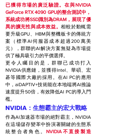
已獲得市場的廣泛驗證。在與NVIDIA 
GeForce RTX 4090 GPU的整合測試中，
系統成功將SSD識別為DRAM，展現了優
異的擴充性與成本效益。
相較於動輒需
要升級GPU、HBM與整機板卡的傳統方
案（標準AI伺服器成本超過200萬美
元），群聯的AI解決方案無疑為市場提
供了極具吸引力的平價選擇。
更令人矚目的是，群聯已成功打入
NVIDIA供應鏈，並獲得Intel、華碩、宏
碁等國際大廠的採用。在AI PC的應用
中，aiDAPTIV+技術能在本地端將AI推論
速度提升50倍，有效降低AI PC的導入門
檻。
NVIDIA：生態霸主的宏大戰略
作為AI加速器市場的絕對霸主，NVIDIA
在這場儲存變革中扮演著關鍵的生態系
統整合者角色。
NVIDIA不直接製造