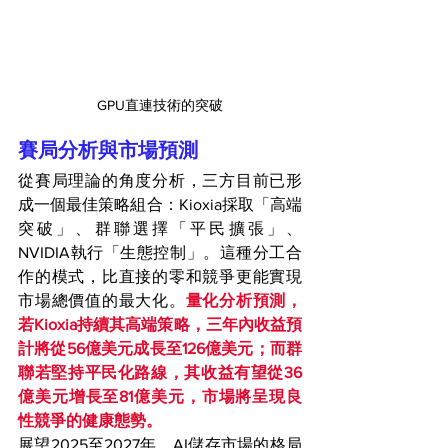
GPU直連技術的突破
賽局分析與市場預測
從賽局理論的角度分析，三方目前已形
成一個最佳策略組合：Kioxia採取「高端
突破」、群聯選擇「平民擴張」、
NVIDIA執行「生態控制」。這種分工合
作的模式，比直接的零和競爭更能實現
市場總價值的最大化。
量化分析預測，
若Kioxia持續其高端策略，三年內收益預
計將從56億美元成長至126億美元；而群
聯若堅持平民化路線，其收益有望從36
億美元增長至81億美元，市場將呈現良
性競爭的健康態勢。
展望2025至2027年，AI儲存市場的格局