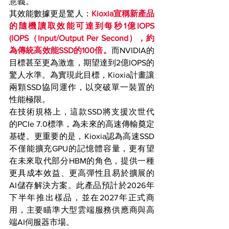
意義。
其效能數據更是驚人：
Kioxia宣稱新產品
的隨機讀取效能可達到每秒1億IOPS 
(
IOPS（Input/Output Per Second）
，約
為傳統高效能SSD的100倍。
而NVIDIA的
目標甚至更為激進，期望達到2億IOPS的
驚人水準。為實現此目標，Kioxia計畫讓
兩顆SSD協同運作，以突破單一裝置的
性能極限。
在技術規格上，這款SSD將支援次世代
的PCIe 7.0標準，為未來的高速傳輸奠定
基礎。更重要的是，Kioxia認為高速SSD
不僅能擴充GPU的記憶體容量，更有望
在未來取代部分HBM的角色，提供一種
更具成本效益、更高彈性且易於擴展的
AI儲存解決方案。此產品預計於2026年
下半年推出樣品，並在2027年正式商
用，主要瞄準大型雲端服務供應商與高
端AI伺服器市場。