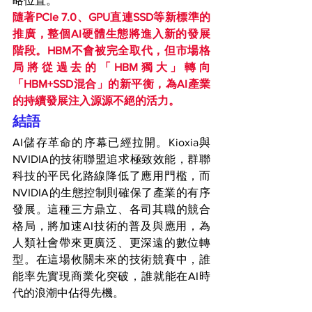
略位置。
隨著PCIe 7.0、GPU直連SSD等新標準的
推廣，整個AI硬體生態將進入新的發展
階段。HBM不會被完全取代，但市場格
局將從過去的「HBM獨大」轉向
「HBM+SSD混合」的新平衡，為AI產業
的持續發展注入源源不絕的活力。
結語
AI儲存革命的序幕已經拉開。Kioxia與
NVIDIA的技術聯盟追求極致效能，群聯
科技的平民化路線降低了應用門檻，而
NVIDIA的生態控制則確保了產業的有序
發展。這種三方鼎立、各司其職的競合
格局，將加速AI技術的普及與應用，為
人類社會帶來更廣泛、更深遠的數位轉
型。在這場攸關未來的技術競賽中，誰
能率先實現商業化突破，誰就能在AI時
代的浪潮中佔得先機。