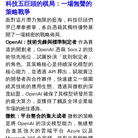
科技五巨頭的棋局：一場無聲的
策略戰爭
面對這片潛力無限的藍海，科技巨頭們
早已摩拳擦掌，各自憑藉其獨特優勢展
開了一場精密的戰略佈局。
OpenAI：技術先鋒與標準制定者
 作為賽
道的開創者，OpenAI 憑藉 Sora 2 的技
術領先地位，試圖扮演「規則制定者」
的角色。其策略核心是持續深化模型的
核心能力，並透過 API 釋出，賦能廣泛
的開發者與合作夥伴，快速建立一個圍
繞其技術的應用生態。透過與微軟的深
度結盟，OpenAI 確保了其模型研發所需
的龐大算力，並獲得了觸及全球企業級
市場的絕佳通路。
微軟：平台整合的集大成者
 微軟的策略
是將 OpenAI 的頂尖模型能力，無縫整
合進其強大的雲端平台 Azure 以及 