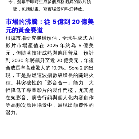
令，螢幕中即時生成多個風格迥異的影片預
覽，包括動畫、寫實場景和科幻特效。
市場的沸騰：從 5 億到 20 億美
元的黃金賽道
根據市場研究機構預估，全球生成式 AI 
影片市場產值在 2025 年約為 5 億美
元，但隨著技術成熟與應用普及，預計
到 2030 年將飆升至近 20 億美元，年複
合成長率高達驚人的 19.9%。Sora 2 的出
現，正是點燃這波指數級增長的關鍵火
種。其突破性的「影音合一」能力，大
幅降低了專業影片的製作門檻，尤其是
在短影音、廣告行銷與個人化內容創作
等高頻次應用場景中，展現出顛覆性的
潛力。