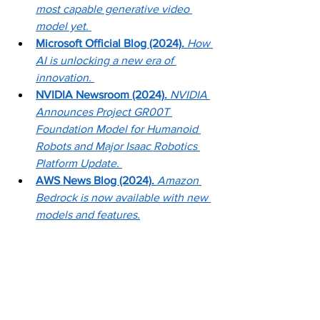
most capable generative video 
model yet.
Microsoft Official Blog (2024).
How 
AI is unlocking a new era of 
innovation.
NVIDIA Newsroom (2024).
NVIDIA 
Announces Project GR00T 
Foundation Model for Humanoid 
Robots and Major Isaac Robotics 
Platform Update.
AWS News Blog (2024).
Amazon 
Bedrock is now available with new 
models and features.