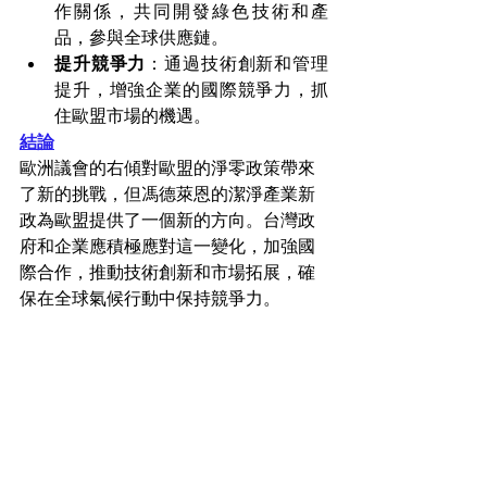
作關係，共同開發綠色技術和產
品，參與全球供應鏈。
提升競爭力
：通過技術創新和管理
提升，增強企業的國際競爭力，抓
住歐盟市場的機遇。
結論
歐洲議會的右傾對歐盟的淨零政策帶來
了新的挑戰，但馮德萊恩的潔淨產業新
政為歐盟提供了一個新的方向。台灣政
府和企業應積極應對這一變化，加強國
際合作，推動技術創新和市場拓展，確
保在全球氣候行動中保持競爭力。
參考資料：
人類文明第一次，二氧化碳要算
錢！」陳來助：碳中和產業是未來
30年最夯工作
SBTi上修標準，將不再接受「低於
2°C」的減碳目標