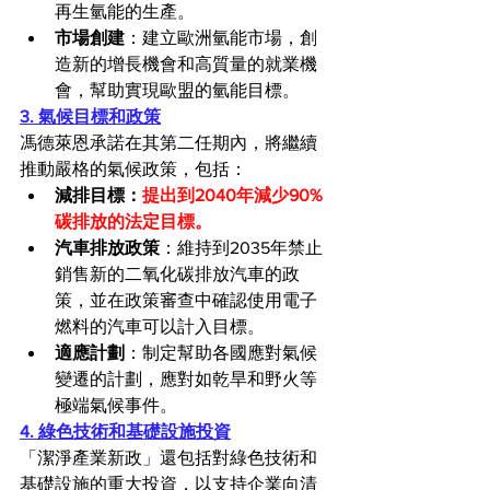
再生氫能的生產。
市場創建
：建立歐洲氫能市場，創
造新的增長機會和高質量的就業機
會，幫助實現歐盟的氫能目標。
3. 氣候目標和政策
馮德萊恩承諾在其第二任期內，將繼續
推動嚴格的氣候政策，包括：
減排目標
：
提出到2040年減少90%
碳排放的法定目標。
汽車排放政策
：維持到2035年禁止
銷售新的二氧化碳排放汽車的政
策，並在政策審查中確認使用電子
燃料的汽車可以計入目標。
適應計劃
：制定幫助各國應對氣候
變遷的計劃，應對如乾旱和野火等
極端氣候事件。
4. 綠色技術和基礎設施投資
「潔淨產業新政」還包括對綠色技術和
基礎設施的重大投資，以支持企業向清