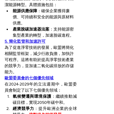
潔能源轉型。具體措施包括：
能源供應保障
：確保企業獲得廉
價、可持續和安全的能源與原材料
供應。
產業脫碳加速器法案
：支持能源密
集型產業的轉型，加速脫碳進程。
5. 簡化監管和加速許可
為了促進淨零技術的發展，歐盟將簡化
相關監管框架，減少行政負擔，加快許
可程序。這將有助於提高淨零技術產業
的競爭力，並加速二氧化碳排放的存儲
能力。
歐盟委員會的七個優先領域
在2024-2029年的立法週期中，歐盟委
員會制定了以下七個優先領域：
氣候變遷與環境保護
：繼續推動減
碳目標，實現2050年碳中和。
經濟競爭力
：提升歐洲企業的全球