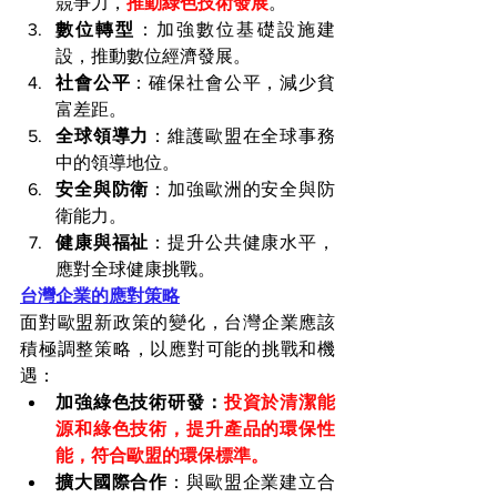
競爭力，
推動綠色技術發展
。
數位轉型
：加強數位基礎設施建
設，推動數位經濟發展。
社會公平
：確保社會公平，減少貧
富差距。
全球領導力
：維護歐盟在全球事務
中的領導地位。
安全與防衛
：加強歐洲的安全與防
衛能力。
健康與福祉
：提升公共健康水平，
應對全球健康挑戰。
台灣企業的應對策略
面對歐盟新政策的變化，台灣企業應該
積極調整策略，以應對可能的挑戰和機
遇：
加強綠色技術研發
：
投資於清潔能
源和綠色技術，提升產品的環保性
能，符合歐盟的環保標準。
擴大國際合作
：與歐盟企業建立合