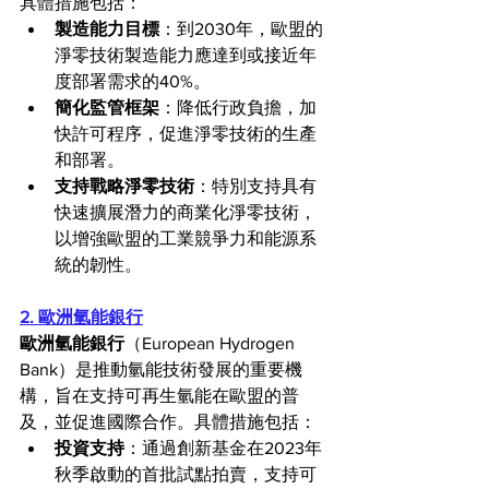
具體措施包括：
製造能力目標
：到2030年，歐盟的
淨零技術製造能力應達到或接近年
度部署需求的40%。
簡化監管框架
：降低行政負擔，加
快許可程序，促進淨零技術的生產
和部署。
支持戰略淨零技術
：特別支持具有
快速擴展潛力的商業化淨零技術，
以增強歐盟的工業競爭力和能源系
統的韌性。
2. 歐洲氫能銀行
歐洲氫能銀行
（European Hydrogen 
Bank）是推動氫能技術發展的重要機
構，旨在支持可再生氫能在歐盟的普
及，並促進國際合作。具體措施包括：
投資支持
：通過創新基金在2023年
秋季啟動的首批試點拍賣，支持可