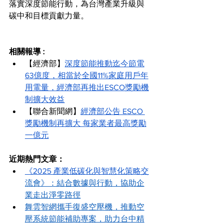
落實深度節能行動，為台灣產業升級與
碳中和目標貢獻力量。
相關報導 :
【經濟部】
深度節能推動迄今節電
63億度，相當於全國11%家庭用戶年
用電量，經濟部再推出ESCO獎勵機
制擴大效益
【聯合新聞網】
經濟部公告 ESCO 
獎勵機制再擴大 每家業者最高獎勵
一億元
近期熱門文章：
《2025 產業低碳化與智慧化策略交
流會》：結合數據與行動，協助企
業走出淨零路徑
舞雲智網攜手復盛空壓機，推動空
壓系統節能補助專案，助力台中精