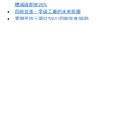
機減碳創效26%
四能並進：零碳工廠的未來藍圖
電價平均上調12.5%!! [四能並進]協助
企業深度節能及減碳
查看全部
最新文章