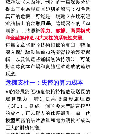
威雜誌《大西洋月刊》的一篇深度分析
提出了更為現實且迫切的警告：AI產業
真正的危機，可能是一場建立在脆弱經
濟結構上的
金融風暴
。這場潛在的「AI
崩盤」，將源於
算力、數據、商業模式
和金融操作這四大支柱的系統性失靈
。
這篇文章將擺脫技術細節的窠臼，轉而
深入探討驅動當前AI熱潮背後的經濟邏
輯，以及當這些邏輯無法持續時，可能
對全球資本市場和實體經濟造成的連鎖
反應。
危機支柱一：失控的算力成本
AI的發展路徑極度依賴於指數級增長的
運算能力，特別是高階圖形處理器
（GPU）。訓練一個頂尖大型語言模型
的成本，正以驚人的速度飆升，每一代
模型所需的晶片數量和電力消耗都成為
巨大的財務負擔。