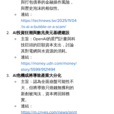
與打包債券的金融操作風險，
與歷史泡沫的相似性。
連結：
https://technews.tw/2025/11/04
/is-ai-a-bubble-or-a-scam/
AI投資狂潮與數兆美元基礎建設
主旨：OpenAI的星門計畫與科
技巨頭的巨額資本支出，討論
其對電網與水資源的消耗。
連結：
https://money.udn.com/money/
story/5599/9121494
AI危機或將導致產業大分化
主旨：認為全面崩盤可能性不
大，但將導致只燒錢無獲利的
新創被淘汰，資本將回歸務
實。
連結：
https://m.cnyes.com/news/print