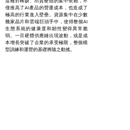
這種對稀缺、昂貴硬體的集中依賴，不
僅推高了AI產品的營運成本，也造成了
極高的行業進入壁壘。資源集中在少數
幾家晶片和雲端巨頭手中，使得整個AI
生態系統的健康度和韌性變得異常脆
弱。一旦硬體供應鏈出現波動，或是成
本增長突破了企業的承受極限，整個模
型訓練和運營的基礎將隨之動搖。