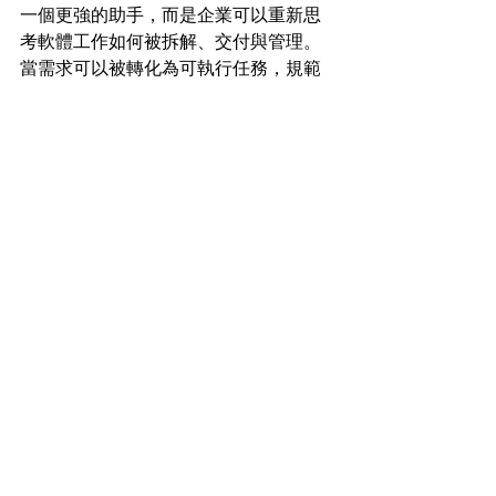
一個更強的助手，而是企業可以重新思
考軟體工作如何被拆解、交付與管理。
當需求可以被轉化為可執行任務，規範
可以被寫進專案指引，測試可以成為 AI 
修改後的驗證機制，知識也可以在一次
次協作中累積，AI Agent 就有機會成為
數位轉型的基礎能力之一。
對正在推動 AI 轉型的企業來說，Codex 
值得關注，但更值得關注的是它背後代
表的工作模式：人負責方向、判斷與責
任，AI 協助探索、實作與驗證。這樣的
分工，既不神化 AI，也不把 AI 當成只能
聊天的工具。企業若能從小範圍試點開
始，建立治理與驗證機制，再逐步擴大
到更多工作流，就能把 Codex 這類 AI 
Agent 轉化為穩定、可複製的組織生產
力。