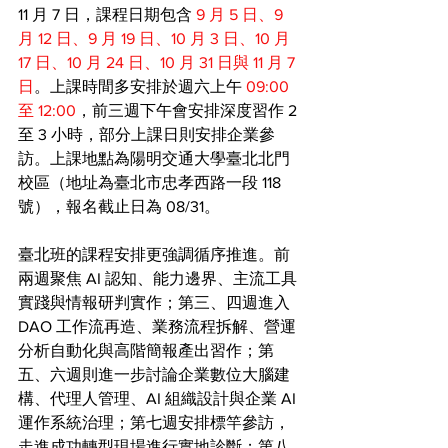
11 月 7 日，課程日期包含
 9 月 5 日、9 
月 12 日、9 月 19 日、10 月 3 日、10 月 
17 日、10 月 24 日、10 月 31 日與 11 月 7 
日
。上課時間多安排於週六上午
 09:00 
至 12:00
，前三週下午會安排深度習作 2 
至 3 小時，部分上課日則安排企業參
訪。上課地點為陽明交通大學臺北北門
校區（地址為臺北市忠孝西路一段 118 
號），報名截止日為 08/31。
臺北班的課程安排更強調循序推進。前
兩週聚焦 AI 認知、能力邊界、主流工具
實踐與情報研判實作；第三、四週進入 
DAO 工作流再造、業務流程拆解、營運
分析自動化與高階簡報產出習作；第
五、六週則進一步討論企業數位大腦建
構、代理人管理、AI 組織設計與企業 AI 
運作系統治理；第七週安排標竿參訪，
走進成功轉型現場進行實地診斷；第八