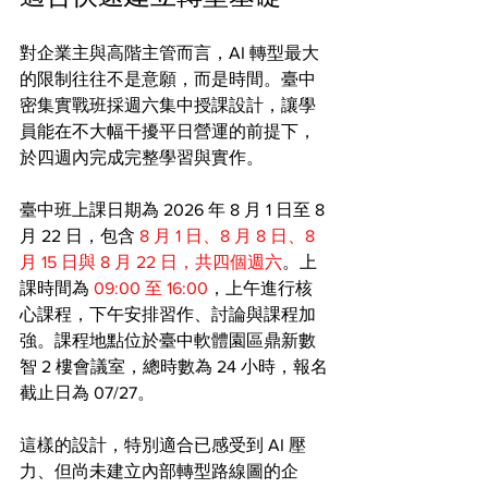
對企業主與高階主管而言，AI 轉型最大
的限制往往不是意願，而是時間。臺中
密集實戰班採週六集中授課設計，讓學
員能在不大幅干擾平日營運的前提下，
於四週內完成完整學習與實作。
臺中班上課日期為 2026 年 8 月 1 日至 8 
月 22 日，包含 
8 月 1 日、8 月 8 日、8 
月 15 日與 8 月 22 日，共四個週六
。上
課時間為 
09:00 至 16:00
，上午進行核
心課程，下午安排習作、討論與課程加
強。課程地點位於臺中軟體園區鼎新數
智 2 樓會議室，總時數為 24 小時，報名
截止日為 07/27。
這樣的設計，特別適合已感受到 AI 壓
力、但尚未建立內部轉型路線圖的企