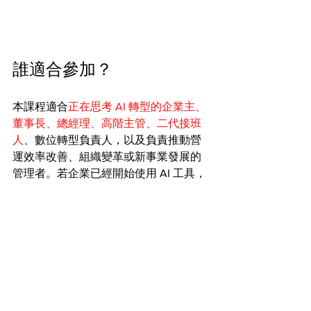
誰適合參加？
本課程適合
正在思考 AI 轉型的企業主、
董事長、總經理、高階主管、二代接班
人
、數位轉型負責人，以及負責推動營
運效率改善、組織變革或新事業發展的
管理者。若企業已經開始使用 AI 工具，
但尚未建立內部標準流程、治理制度與
轉型藍圖，也適合透過本課程重新整理
推動方式。
對企業而言，AI 轉型不是單一部門的專
案，而是關乎未來營運模式的系統性變
革。越早建立共識、流程與制度，越有
機會將 AI 從個人使用，提升為企業的共