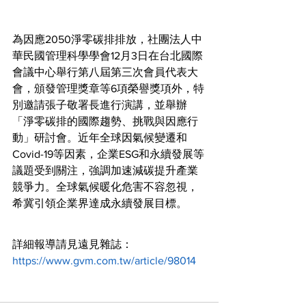
為因應2050淨零碳排排放，社團法人中
華民國管理科學學會12月3日在台北國際
會議中心舉行第八屆第三次會員代表大
會，頒發管理獎章等6項榮譽獎項外，特
別邀請張子敬署長進行演講，並舉辦
「淨零碳排的國際趨勢、挑戰與因應行
動」研討會。近年全球因氣候變遷和
Covid-19等因素，企業ESG和永續發展等
議題受到關注，強調加速減碳提升產業
競爭力。全球氣候暖化危害不容忽視，
希冀引領企業界達成永續發展目標。
詳細報導請見遠見雜誌：
https://www.gvm.com.tw/article/98014