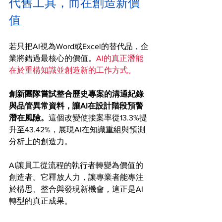
代舊工具，而在創造新價
值
若只把AI視為Word或Excel的替代品，企
業將錯過最核心的價值。
AI的真正潛能
在於重構知識並創造新的工作方式。
創新團隊嘗試整合歷史專案的溝通紀錄
與品管異常資料，讓AI在設計階段預警
潛在風險。
這個改變使接案率從13.3%提
升至43.42%，展現AI在知識重組與預測
分析上的創造力。
AI讓員工從流程的執行者轉變為價值的
創造者。它釋放人力，讓專業者能專注
於構思、整合與發現新機會，這正是AI
轉型的真正成果。